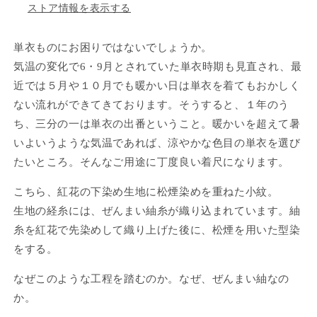
ストア情報を表示する
単衣ものにお困りではないでしょうか。
気温の変化で6・9月とされていた単衣時期も見直され、最
近では５月や１０月でも暖かい日は単衣を着てもおかしく
ない流れができてきております。そうすると、１年のう
ち、三分の一は単衣の出番ということ。暖かいを超えて暑
いよいうような気温であれば、涼やかな色目の単衣を選び
たいところ。そんなご用途に丁度良い着尺になります。
こちら、紅花の下染め生地に松煙染めを重ねた小紋。
生地の経糸には、ぜんまい紬糸が織り込まれています。紬
糸を紅花で先染めして織り上げた後に、松煙を用いた型染
をする。
なぜこのような工程を踏むのか。なぜ、ぜんまい紬なの
か。