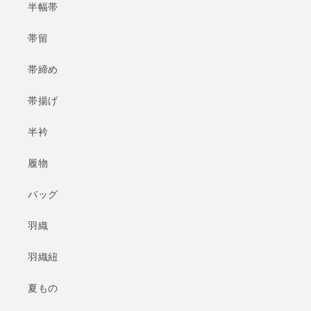
半幅帯
帯留
帯締め
帯揚げ
半衿
履物
バッグ
羽織
羽織紐
夏もの