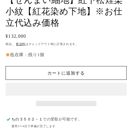
メ
小紋【紅花染め下地】※お仕
デ
ィ
ア
立代込み価格
(1)
(2
を
開
通
¥132,000
く
常
税込。
配送料
はチェックアウト時に計算されます。
価
低在庫：残り1個
格
カートに追加する
ちの３５０２－１
での受取が可能です。
通常2〜4日で準備が完了します