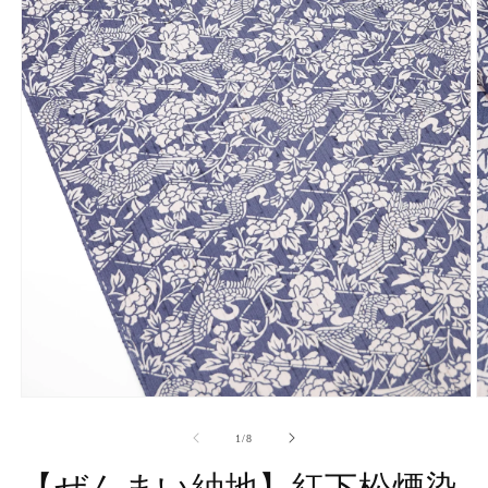
モ
ー
の
1
/
8
ダ
ル
【ぜんまい紬地】紅下松煙染
で